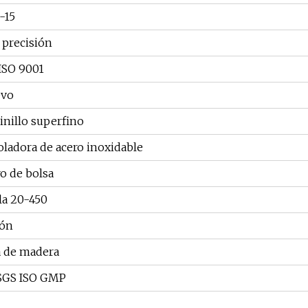
-15
 precisión
 ISO 9001
vo
inillo superfino
ladora de acero inoxidable
ro de bolsa
la 20-450
lón
a de madera
SGS ISO GMP