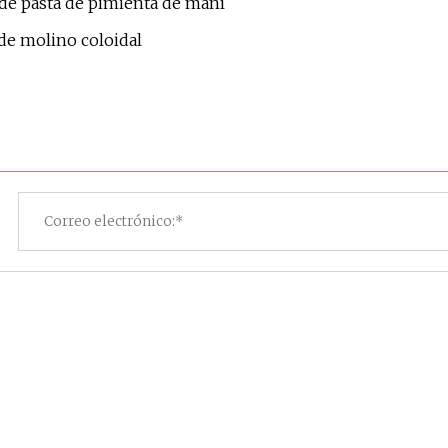
 de pasta de pimienta de maní
de molino coloidal