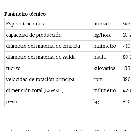
Parámetro técnico
Especificaciones
unidad
WF
capacidad de producción
kg/hora
10-
diámetro del material de entrada
milímetro
<10
diámetro del material de salida
malla
80-
fuerza
kilovatios
13.5
velocidad de rotación principal
rpm
380
dimensión total (L×W×H)
milímetro
42
peso
kg
850