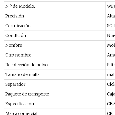
N º de Modelo.
WFJ
Precisión
Alta
Certificación
SG,
Condición
Nue
Nombre
Mol
Otro nombre
Amo
Recolección de polvo
Filt
Tamaño de malla
mal
Separador
Cic
Paquete de transporte
Caj
Especificación
CE 
Marca comercial
CK