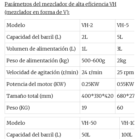
Parámetros del mezclador de alta eficiencia VH
(mezclador en forma de V):
Modelo
VH-2
VH-5
Capacidad del barril (L)
2L
5L
Volumen de alimentación (L)
1L
3L
Peso de alimentación (kg)
500-600g
2kg
Velocidad de agitación (r/min)
24 r/min
25 rpm
Potencia del motor (KW)
0.25KW
0.55KW
Tamaño total (mm)
400*330*420
680*275
Peso (KG)
19
60
Modelo
VH-50
VH-100
Capacidad del barril (L)
50L
100L