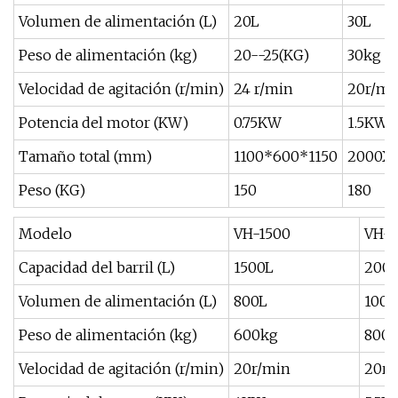
Volumen de alimentación (L)
20L
30L
Peso de alimentación (kg)
20--25(KG)
30kg
Velocidad de agitación (r/min)
24 r/min
20r/mi
Potencia del motor (KW)
0.75KW
1.5KW
Tamaño total (mm)
1100*600*1150
2000X7
Peso (KG)
150
180
Modelo
VH-1500
VH-
Capacidad del barril (L)
1500L
200
Volumen de alimentación (L)
800L
1000
Peso de alimentación (kg)
600kg
800
Velocidad de agitación (r/min)
20r/min
20r/