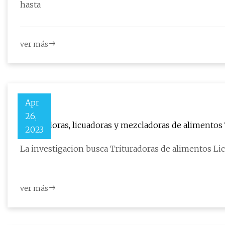
hasta
ver más
Apr
26,
Trituradoras, licuadoras y mezcladoras de alimento
2023
alcance futuro 2023 a 2029
La investigacion busca Trituradoras de alimentos L
ver más