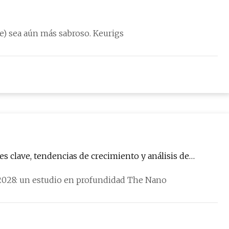
Compras Harán que su café de la mañana (o de la tarde) sea aún más sabroso. Keurigs
 clave, tendencias de crecimiento y análisis de
2028: un estudio en profundidad The Nano