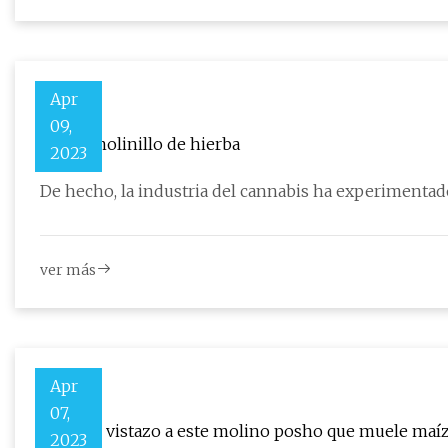
Apr
09,
Mejor molinillo de hierba
2023
De hecho, la industria del cannabis ha experimenta
ver más
Apr
07,
Echa un vistazo a este molino posho que muele maí
2023