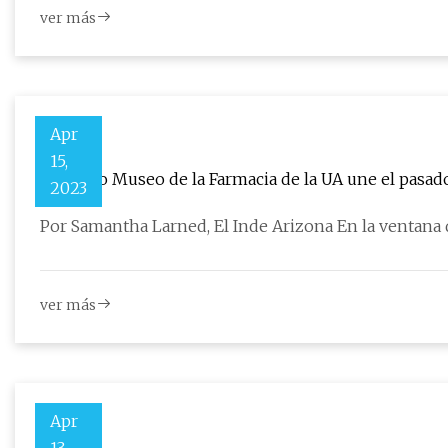
ver más
Apr
15,
El nuevo Museo de la Farmacia de la UA une el pasado
2023
Por Samantha Larned, El Inde Arizona En la ventana d
ver más
Apr