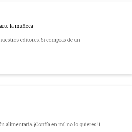
rarte la muñeca
Cada producto es cuidadosamente seleccionado por nuestros editores. Si compras de un
¡Qué fin de semana! Yo estaba abajo con la intoxicación alimentaria. ¡Confía en mí, no lo quieres! I